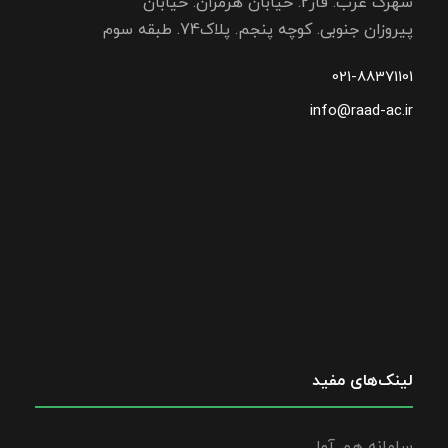
شهرک غرب. فاز2. خیابان هرمزان. خیابان
پیروزان جنوبی. کوچه پنجم. پلاک74. طبقه سوم
021-88371101
info@raad-ac.ir
لینک‌های مفید
سامانه هم آوا